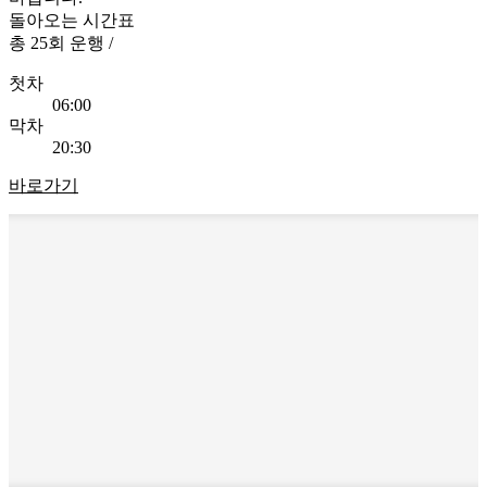
돌아오는 시간표
총
25회
운행
/
첫차
06:00
막차
20:30
바로가기