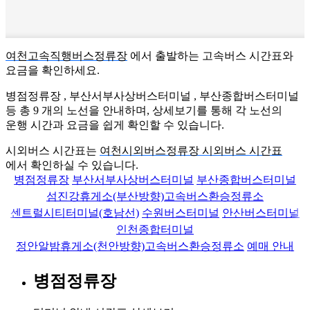
여천고속직행버스정류장
에서 출발하는 고속버스 시간표와
요금을 확인하세요.
병점정류장 , 부산서부사상버스터미널 , 부산종합버스터미널
등 총
9
개의 노선을 안내하며, 상세보기를 통해 각 노선의
운행 시간과 요금을 쉽게 확인할 수 있습니다.
시외버스 시간표는
여천시외버스정류장 시외버스 시간표
에서 확인하실 수 있습니다.
병점정류장
부산서부사상버스터미널
부산종합버스터미널
섬진강휴게소(부산방향)고속버스환승정류소
센트럴시티터미널(호남선)
수원버스터미널
안산버스터미널
인천종합터미널
정안알밤휴게소(천안방향)고속버스환승정류소
예매 안내
병점정류장