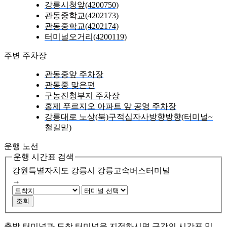
강릉시청앞(4200750)
관동중학교(4202173)
관동중학교(4202174)
터미널오거리(4200119)
주변 주차장
관동중앞 주차장
관동중 맞은편
구농진청부지 주차장
홍제 푸르지오 아파트 앞 공영 주차장
강릉대로 노상(북)구적십자사방향방향(터미널~
철길밑)
운행 노선
운행 시간표 검색
강원특별자치도 강릉시
강릉고속버스터미널
→
조회
출발 터미널과 도착 터미널을 지정하시면 구간의 시간표 및