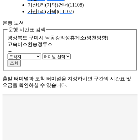
가산1리(가덕)건너(11108)
가산1리(가덕)(11107)
운행 노선
운행 시간표 검색
경상북도 구미시
낙동강의성휴게소(영천방향)
고속버스환승정류소
→
조회
출발 터미널과 도착 터미널을 지정하시면 구간의 시간표 및
요금을 확인하실 수 있습니다.