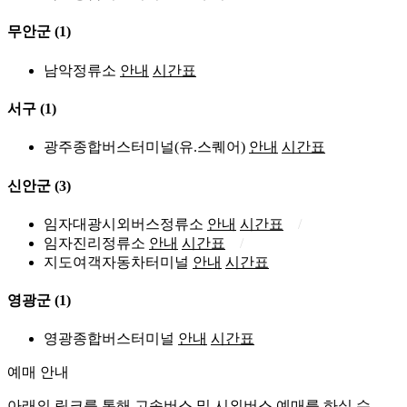
무안군
(1)
남악정류소
안내
시간표
서구
(1)
광주종합버스터미널(유.스퀘어)
안내
시간표
신안군
(3)
임자대광시외버스정류소
안내
시간표
임자진리정류소
안내
시간표
지도여객자동차터미널
안내
시간표
영광군
(1)
영광종합버스터미널
안내
시간표
예매 안내
아래의 링크를 통해 고속버스 및 시외버스 예매를 하실 수