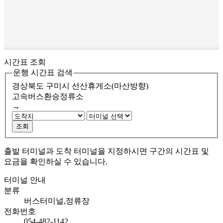
시간표 조회
운행 시간표 검색
경상북도 구미시
선산휴게소(마산방향)
고속버스환승정류소
→
조회
출발 터미널과 도착 터미널을 지정하시면 구간의 시간표 및
요금을 확인하실 수 있습니다.
터미널 안내
분류
버스터미널,정류장
전화번호
054-482-1142