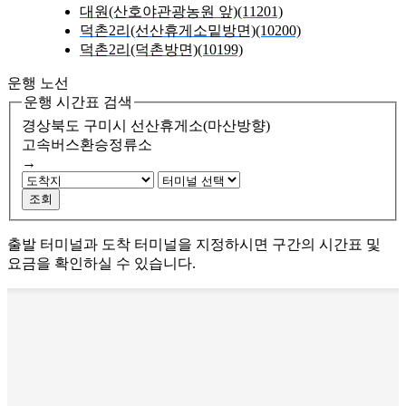
대원(산호야관광농원 앞)(11201)
덕촌2리(선산휴게소밑방면)(10200)
덕촌2리(덕촌방면)(10199)
운행 노선
운행 시간표 검색
경상북도 구미시
선산휴게소(마산방향)
고속버스환승정류소
→
조회
출발 터미널과 도착 터미널을 지정하시면 구간의 시간표 및
요금을 확인하실 수 있습니다.