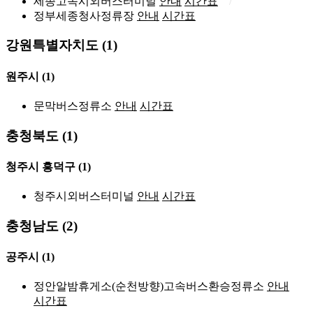
세종고속시외버스터미널
안내
시간표
정부세종청사정류장
안내
시간표
강원특별자치도 (1)
원주시
(1)
문막버스정류소
안내
시간표
충청북도 (1)
청주시 흥덕구
(1)
청주시외버스터미널
안내
시간표
충청남도 (2)
공주시
(1)
정안알밤휴게소(순천방향)고속버스환승정류소
안내
시간표