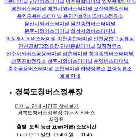
안동터미널
안산버스터미널
여주종합터미널
영주종합터미널
영천버스터미널
예천시외버스터미널
오산역환승센터
용인공용버스터미널
용인기흥역시외버스정류소
울산시외버스터미널
울진종합버스터미널
원주시외버스터미널
의성시외버스터미널
의정부시외버스터미널
이천종합터미널
인천공항T1정류장
인천공항T2정류장
인천종합터미널
일직정류소
전주시외버스공용터미널
점촌터미널
창원종합버스터미널
청주공항정류소
청주시외버스터미널
춘양버스터미널
충주공용버스터미널
포항터미널
하양정류소
효령정류소
예매 안내
경북도청버스정류장
터미널 안내
시간표 상세보기
경북도청버스정류장 가는 시외버스
시간표
출발
도착
등급
요금(어른)
소요시간
15:25
17:11
일반
13,400
원
01:46