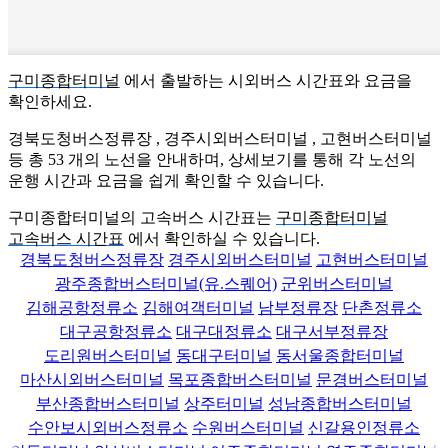
구미종합터미널
에서 출발하는 시외버스 시간표와 요금을
확인하세요.
경북도청버스정류장 , 경주시외버스터미널 , 고현버스터미널
등 총
53
개의 노선을 안내하며, 상세보기를 통해 각 노선의
운행 시간과 요금을 쉽게 확인할 수 있습니다.
구미종합터미널의 고속버스 시간표는
구미종합터미널
고속버스 시간표
에서 확인하실 수 있습니다.
경북도청버스정류장
경주시외버스터미널
고현버스터미널
광주종합버스터미널(유.스퀘어)
군위버스터미널
김해공항정류소
김해여객터미널
남부정류장
단촌정류소
대구공항정류소
대구대정류소
대구서부정류장
도리원버스터미널
동대구터미널
동서울종합터미널
마산시외버스터미널
목포종합버스터미널
문경버스터미널
부산종합버스터미널
상주터미널
성남종합버스터미널
수안보시외버스정류소
수원버스터미널
신갈용인정류소