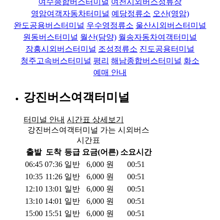
여수종합버스터미널
여천시외버스정류장
영암여객자동차터미널
예당정류소
오산(영암)
완도공용버스터미널
우수영정류소
울산시외버스터미널
원동버스터미널
월산(담양)
월송자동차여객터미널
장흥시외버스터미널
조성정류소
진도공용터미널
청주고속버스터미널
평리
해남종합버스터미널
화소
예매 안내
강진버스여객터미널
터미널 안내
시간표 상세보기
강진버스여객터미널 가는 시외버스
시간표
출발
도착
등급
요금(어른)
소요시간
06:45
07:36
일반
6,000
원
00:51
10:35
11:26
일반
6,000
원
00:51
12:10
13:01
일반
6,000
원
00:51
13:10
14:01
일반
6,000
원
00:51
15:00
15:51
일반
6,000
원
00:51