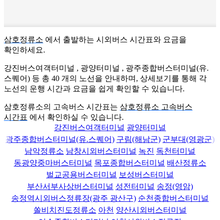
삼호정류소
에서 출발하는 시외버스 시간표와 요금을
확인하세요.
강진버스여객터미널 , 광양터미널 , 광주종합버스터미널(유.
스퀘어) 등 총
40
개의 노선을 안내하며, 상세보기를 통해 각
노선의 운행 시간과 요금을 쉽게 확인할 수 있습니다.
삼호정류소의 고속버스 시간표는
삼호정류소 고속버스
시간표
에서 확인하실 수 있습니다.
강진버스여객터미널
광양터미널
광주종합버스터미널(유.스퀘어)
구림(해남군)
군부대(영광군)
남악정류소
남창시외버스터미널
녹진
독천터미널
동광양중마버스터미널
목포종합버스터미널
배산정류소
벌교공용버스터미널
보성버스터미널
부산서부사상버스터미널
성전터미널
송정(영암)
송정역시외버스정류장(광주 광산구)
순천종합버스터미널
쏠비치진도정류소
아천
양산시외버스터미널