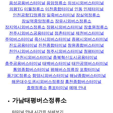
음성공용버스터미널
음암정류소
의성시외버스터미널
의왕TG
이월정류소
이천종합터미널
인동
인제터미널
인천공항T2정류장
일죽버스터미널
잠실역정류소
잠실역중앙정류소
장유시외버스정류소
장지역시외버스정류소
장평시외버스터미널
장호원정류소
전주시외버스공용터미널
점촌터미널
제천버스터미널
주덕버스터미널
죽산시외버스터미널
증평시외버스터미널
진도공용터미널
진천종합터미널
창원종합버스터미널
천안시외버스터미널
청주시외버스터미널
청평터미널
춘천시외버스터미널
충북혁신도시공용터미널
충주공용버스터미널
태백버스터미널
태안공영버스터미널
통영종합버스터미널
평해버스정류장
포항터미널
풍기IC정류소
함양시외버스터미널
해남종합버스터미널
해운대수도권시외버스정류장
홍천종합버스터미널
효령정류소
후포터미널
예매 안내
가남태평버스정류소
터미널 안내
시간표 상세보기