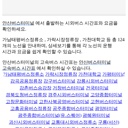
안산버스터미널
에서 출발하는 시외버스 시간표와 요금을
확인하세요.
가남태평버스정류소 , 가락시장정류장 , 가천대학교 등 총
124
개의 노선을 안내하며, 상세보기를 통해 각 노선의 운행
시간과 요금을 쉽게 확인할 수 있습니다.
안산버스터미널의 고속버스 시간표는
안산버스터미널
고속버스 시간표
에서 확인하실 수 있습니다.
가남태평버스정류소
가락시장정류장
가천대학교
가평터미널
감곡공용정류장
강구버스터미널
강릉시외버스터미널
강촌버스승강장
거창버스터미널
건국터미널
경북도청버스정류장
경주시외버스터미널
고양종합터미널
고창문화터미널
고한사북공영버스터미널
고현버스터미널
고흥공용버스정류장
공주종합버스터미널
광양터미널
광주종합버스터미널(유.스퀘어)
광혜원터미널
괴산시외버스터미널
교통대시외버스정류소
구룡(서산)