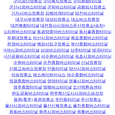
구미공단정류소
구미복지정류소
구미종합터미널
군산시외버스터미널
군위버스터미널
금왕임시정류소
기지시버스정류장
김해여객터미널
당진버스터미널
대구서부정류장
대성리정류소
대소버스정류장
대전복합터미널
대전청사시외버스둔산정류소(승차)
도리원버스터미널
동광양중마버스터미널
동서울종합터미널
두원대정류소
마산시외버스터미널
목포종합버스터미널
문경버스터미널
백담사입구정류소
부산종합버스터미널
부여시외버스터미널
삼성버스터미널
상주터미널
생극터미널
서산공용버스터미널
서수원버스터미널
속초시외버스터미널
수원버스터미널
순천종합버스터미널
신남정류장
신평고속버스정류장
안동터미널
양산시외버스터미널
어송정류소
에스케이하이닉스
여수종합버스터미널
영광종합버스터미널
영덕터미널
영월시외버스터미널
영주종합터미널
영해버스터미널
오산역환승센터
완도공용버스터미널
완주혁신도시시외버스승강장
용원(충주)
용원정류소
우만동터미널
운산정류소
울산시외버스터미널
울산신복정류소
울진종합버스터미널
원동버스터미널
원주시외버스터미널
원통버스터미널