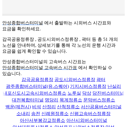
안성종합버스터미널
에서 출발하는 시외버스 시간표와
요금을 확인하세요.
감곡공용정류장 , 공도시외버스정류장 , 곽터 등 총
51
개의
노선을 안내하며, 상세보기를 통해 각 노선의 운행 시간과
요금을 쉽게 확인할 수 있습니다.
안성종합버스터미널의 고속버스 시간표는
안성종합버스터미널 고속버스 시간표
에서 확인하실 수
있습니다.
감곡공용정류장
공도시외버스정류장
곽터
광주종합버스터미널(유.스퀘어)
기지시버스정류장
난실리
내포신도시고속시외버스정류소
노루실
닥상
당진버스터미널
대전복합터미널
명당리
목계정류소
문막버스정류소
백운(제천시)
비석
산정리
산척정류소
서산공용버스터미널
소내리
송전
신례원정류소
신평고속버스정류장
아산서부봉강교정류소
아산시외버스터미널