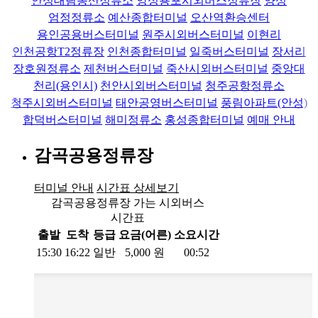
안성대림동산정류소
앙성용포시외버스정류장
양성
엄정정류소
예산종합터미널
오산역환승센터
용인공용버스터미널
원주시외버스터미널
이현리
인천공항T2정류장
인천종합터미널
일죽버스터미널
장서리
장호원정류소
제천버스터미널
죽산시외버스터미널
중앙대
천리(용인시)
천안시외버스터미널
청주공항정류소
청주시외버스터미널
태안공영버스터미널
풍림아파트(안성)
합덕버스터미널
해미정류소
홍성종합터미널
예매 안내
감곡공용정류장
터미널 안내
시간표 상세보기
감곡공용정류장 가는 시외버스
시간표
출발
도착
등급
요금(어른)
소요시간
15:30
16:22
일반
5,000
원
00:52