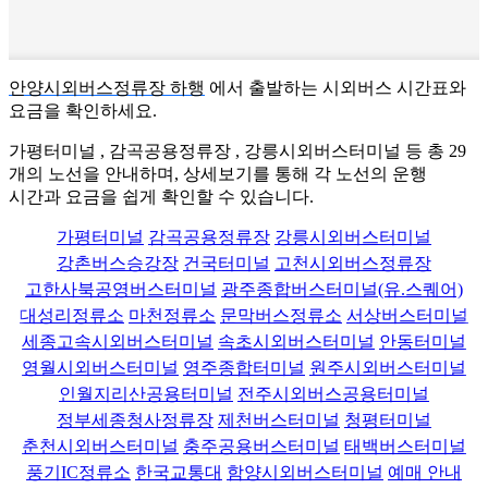
안양시외버스정류장 하행
에서 출발하는 시외버스 시간표와
요금을 확인하세요.
가평터미널 , 감곡공용정류장 , 강릉시외버스터미널 등 총
29
개의 노선을 안내하며, 상세보기를 통해 각 노선의 운행
시간과 요금을 쉽게 확인할 수 있습니다.
가평터미널
감곡공용정류장
강릉시외버스터미널
강촌버스승강장
건국터미널
고천시외버스정류장
고한사북공영버스터미널
광주종합버스터미널(유.스퀘어)
대성리정류소
마천정류소
문막버스정류소
서상버스터미널
세종고속시외버스터미널
속초시외버스터미널
안동터미널
영월시외버스터미널
영주종합터미널
원주시외버스터미널
인월지리산공용터미널
전주시외버스공용터미널
정부세종청사정류장
제천버스터미널
청평터미널
춘천시외버스터미널
충주공용버스터미널
태백버스터미널
풍기IC정류소
한국교통대
함양시외버스터미널
예매 안내