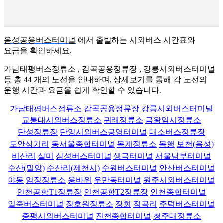
음성공용버스터미널
에서 출발하는 시외버스 시간표와
요금을 확인하세요.
가남태평버스정류소 , 감곡공용정류장 , 강릉시외버스터미널
등 총
44
개의 노선을 안내하며, 상세보기를 통해 각 노선의
운행 시간과 요금을 쉽게 확인할 수 있습니다.
가남태평버스정류소
감곡공용정류장
강릉시외버스터미널
교통대시외버스정류소
귀래정류소
금왕임시정류소
단성정류장
단양시외버스공영터미널
대소버스정류장
도안삼거리
동서울종합터미널
목계정류소
목행
보천(음성)
비산리
살미
삼성버스터미널
생극터미널
서울남부터미널
수산(밀양)
수산리(제천시)
수원버스터미널
안산버스터미널
야동
엄정정류소
용바위
우만동터미널
원주시외버스터미널
인천공항T1정류장
인천공항T2정류장
인천종합터미널
일죽버스터미널
장호원정류소
장회
적곡리
주덕버스터미널
증평시외버스터미널
진천종합터미널
청주대정류소