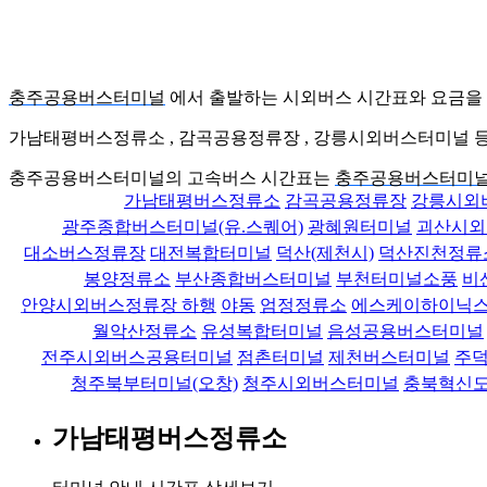
충주공용버스터미널
에서 출발하는 시외버스 시간표와 요금을
가남태평버스정류소 , 감곡공용정류장 , 강릉시외버스터미널 
충주공용버스터미널의 고속버스 시간표는
충주공용버스터미널
가남태평버스정류소
감곡공용정류장
강릉시외
광주종합버스터미널(유.스퀘어)
광혜원터미널
괴산시외
대소버스정류장
대전복합터미널
덕산(제천시)
덕산진천정류
봉양정류소
부산종합버스터미널
부천터미널소풍
비
안양시외버스정류장 하행
야동
엄정정류소
에스케이하이닉
월악산정류소
유성복합터미널
음성공용버스터미널
전주시외버스공용터미널
점촌터미널
제천버스터미널
주
청주북부터미널(오창)
청주시외버스터미널
충북혁신
가남태평버스정류소