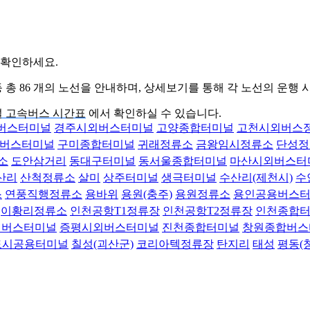
 확인하세요.
등 총
86
개의 노선을 안내하며, 상세보기를 통해 각 노선의 운행 
 고속버스 시간표
에서 확인하실 수 있습니다.
버스터미널
경주시외버스터미널
고양종합터미널
고천시외버스
버스터미널
구미종합터미널
귀래정류소
금왕임시정류소
단성정
소
도안삼거리
동대구터미널
동서울종합터미널
마산시외버스터
산리
산척정류소
살미
상주터미널
생극터미널
수산리(제천시)
수
스
연풍직행정류소
용바위
용원(충주)
용원정류소
용인공용버스
이황리정류소
인천공항T1정류장
인천공항T2정류장
인천종합
덕버스터미널
증평시외버스터미널
진천종합터미널
창원종합버스
도시공용터미널
칠성(괴산군)
코리아텍정류장
탄지리
태성
평동(