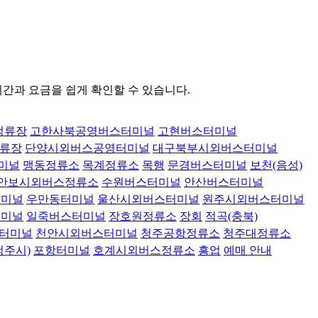
시간과 요금을 쉽게 확인할 수 있습니다.
정류장
고한사북공영버스터미널
고현버스터미널
류장
단양시외버스공영터미널
대구북부시외버스터미널
미널
맹동정류소
목계정류소
목행
문경버스터미널
보천(음성)
안보시외버스정류소
수원버스터미널
안산버스터미널
터미널
우만동터미널
울산시외버스터미널
원주시외버스터미널
터미널
일죽버스터미널
장호원정류소
장회
적곡(충북)
터미널
천안시외버스터미널
청주공항정류소
청주대정류소
청주시)
포항터미널
호계시외버스정류소
흥업
예매 안내