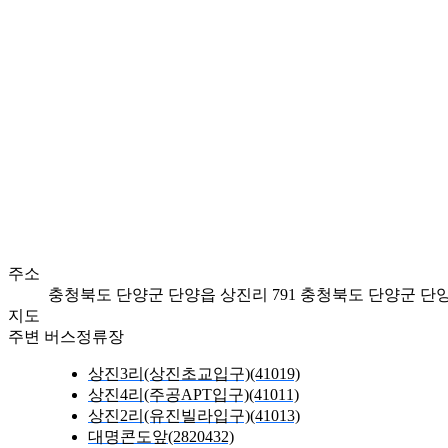
주소
충청북도 단양군 단양읍 상진리 791
충청북도 단양군 단양
지도
주변 버스정류장
상진3리(상진초교입구)(41019)
상진4리(주공APT입구)(41011)
상진2리(유진빌라입구)(41013)
대명콘도앞(2820432)