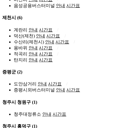
음성공용버스터미널
안내
시간표
제천시
(6)
계란리
안내
시간표
덕산(제천)
안내
시간표
수산리(제천시)
안내
시간표
용바위
안내
시간표
적곡리
안내
시간표
탄지리
안내
시간표
증평군
(2)
도안삼거리
안내
시간표
증평시외버스터미널
안내
시간표
청주시 청원구
(1)
청주대정류소
안내
시간표
청주시 흥덕구
(1)