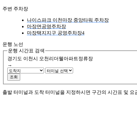
주변 주차장
나이스파크 이천마장 중앙타워 주차장
마장면공영주차장
마장택지지구 공영주차장4
운행 노선
운행 시간표 검색
경기도 이천시
오천리더웰아파트정류장
→
조회
출발 터미널과 도착 터미널을 지정하시면 구간의 시간표 및 요